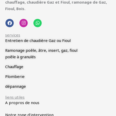
chauffage, chaudière Gaz et Fioul, ramonage de Gaz,
Fioul, Bois.
F
I
W
a
n
h
c
s
a
e
t
t
services
b
a
s
Entretien de chaudière Gaz ou Fioul
o
g
a
o
r
p
Ramonage poêle, âtre, insert, gaz, fioul
k
a
p
m
poêle à granulés
Chauffage
Plomberie
dépannage
liens utiles
A propros de nous
Notre zone d'intervention